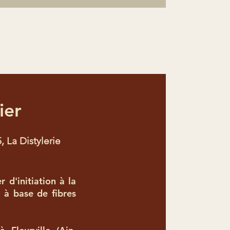
ier
, La Distylerie
 d'initiation à la
 ​à base de fibres