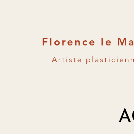
Florence le M
Artiste plasticien
A
A