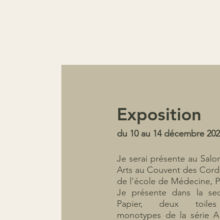
Exposition
du 10 au 14 décembre 20
Je serai présente au Salo
Arts au Couvent des Corde
de l'école de Médecine, Pa
Je présente dans la sec
Papier, deux toiles
monotypes de la série A