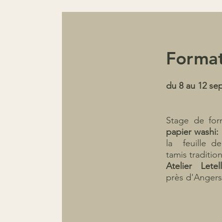
Format
du 8 au 12 se
Stage de form
papier washi:
la feuille de
tamis traditio
Atelier Letel
près d'Angers