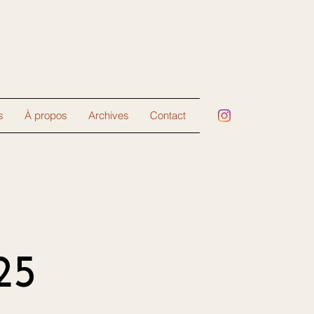
s
À propos
Archives
Contact
25
25