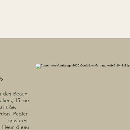
25
n des Beaux-
liers, 15 rue
ris 6e.
tion Papier-
 gravures-
 Fleur d'eau