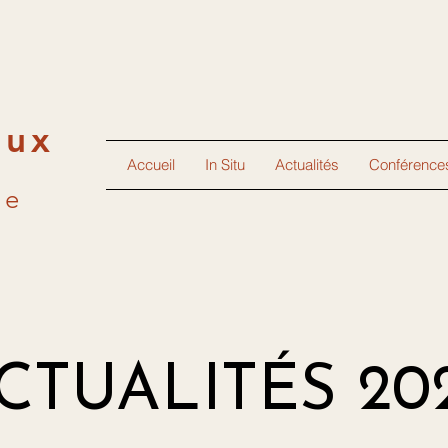
aux
Accueil
In Situ
Actualités
Conférence
ne
CTUALITÉS 20
CTUALITÉS 20