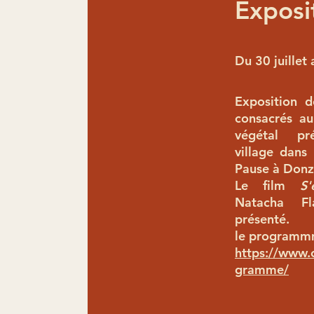
Exposi
Du
30 juillet
Exposition d
consacrés au
végétal pré
village dans 
Pause à Donzy
Le film
S
Natacha Fl
présenté.
le programm
https://www.c
gramme/