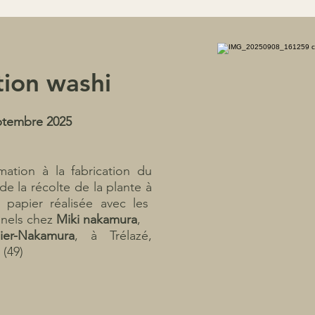
ion washi
ptembre 2025
ation à la fabrication du
de la récolte de la plante à
 papier réalisée avec les
nnels chez
Miki nakamura
,
lier-Nakamura
, à Trélazé,
 (49)