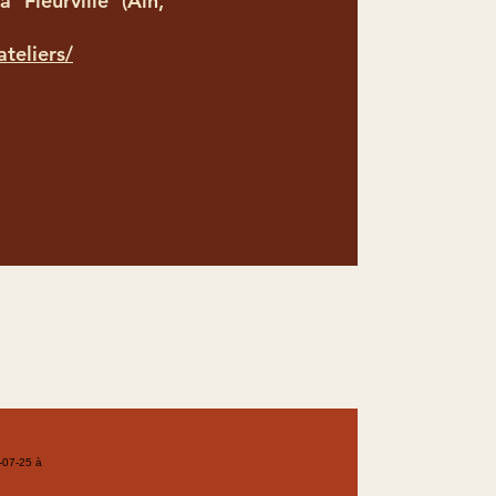
à Fleurville (Ain,
ateliers/