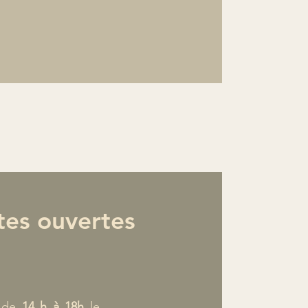
tes ouvertes
t de
14 h à 18h
le