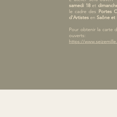
samedi 18
et
dimanche
le cadre des
Portes O
d'Artistes
en
Saône et 
Pour obtenir la carte d
ouverts:
https://www.seizemill